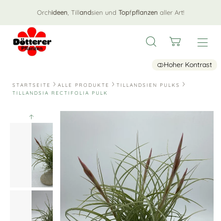
Orch
ideen
, Till
and
sien und
Top
f
pflanzen
aller Art!
Hoher Kontrast
STARTSEITE
ALLE PRODUKTE
TILLANDSIEN PULKS
TILLANDSIA RECTIFOLIA PULK