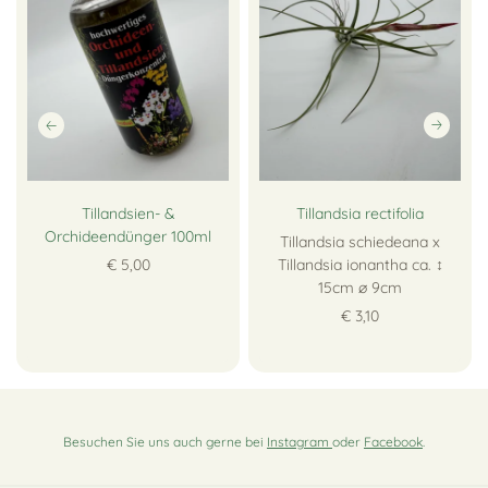
Tillandsien- &
Tillandsia rectifolia
Orchideendünger 100ml
Tillandsia schiedeana x
€ 5,00
Tillandsia ionantha ca. ↕
15cm ∅ 9cm
€ 3,10
Besuchen Sie uns auch gerne bei
Instagram
oder
Facebook
.