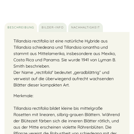
BESCHREIBUNG
BILDER-INFO
NACHHALTIGKEIT
Tillandsia rectifolia ist eine natürliche Hybride aus
Tillandsia schiedeana und Tillandsia ionantha und
stammt aus Mittelamerika, insbesondere aus Mexiko,
Costa Rica und Panama. Sie wurde 1941 von Lyman B.
Smith beschrieben.
Der Name „
rectifolia
“ bedeutet „geradblättrig“ und
verweist auf die überwiegend aufrecht wachsenden
Blätter dieser kompakten Art.
Merkmale:
Tillandsia rectifolia bildet kleine bis mittelgroße
Rosetten mit linearen, silbrig-grauen Blättern. Während
der Blütezeit färben sich die inneren Blätter rötlich, und
aus der Mitte erscheinen violette Röhrenblüten. Die
Pflanze vereint die Robustheit von schiedeana mit der