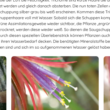
ie der Luft die Feuchtigkeit. Trichome sind kurze Haare die a
t werden und gleich danach absterben. Die nun toten Zellen d
eschuppung silber-grau bis weiß erscheinen. Kommen diese Tr
chuppenhaare voll mit Wasser. Sobald sich die Schuppen kom
ne Assimilationsgewebe wieder sichtbar, die Pflanze „ergrünt
rocknet, werden diese wieder weiß. So dienen die Saugschu
urch diesen speziellen Überlebenstrick können Pflanzen auc
ihren Wasserbedarf decken. Die benötigten Mineralstoffe be
ten sind und sich im so aufgenommenen Wasser gelöst habe