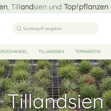
en
, Till
and
sien und
Top
f
pflanzen
GROSSHANDEL
TILLANDSIEN
TERRARISTIK
Tillandsien