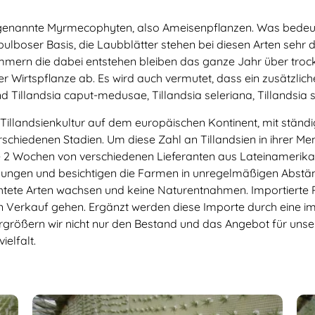
 sogenannte Myrmecophyten, also Ameisenpflanzen. Was bedeutet
lboser Basis, die Laubblätter stehen bei diesen Arten sehr 
ammern die dabei entstehen bleiben das ganze Jahr über troc
Wirtspflanze ab. Es wird auch vermutet, dass ein zusätzlicher
ind Tillandsia caput-medusae, Tillandsia seleriana, Tillandsia
illandsienkultur auf dem europäischen Kontinent, mit ständig
rschiedenen Stadien. Um diese Zahl an Tillandsien in ihrer M
e 2 Wochen von verschiedenen Lieferanten aus Lateinamerika
ehungen und besichtigen die Farmen in unregelmäßigen Abstän
htete Arten wachsen und keine Naturentnahmen. Importierte 
den Verkauf gehen. Ergänzt werden diese Importe durch ein
größern wir nicht nur den Bestand und das Angebot für unse
ielfalt.