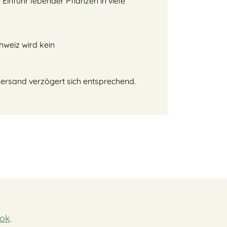
Einfuhr lebender Pflanzen in viele
chweiz wird kein
Versand verzögert sich entsprechend.
ok
.