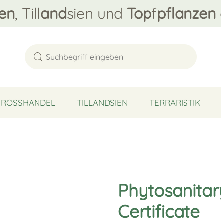
en
, Till
and
sien und
Top
f
pflanzen
GROSSHANDEL
TILLANDSIEN
TERRARISTIK
Phytosanitar
Certificate