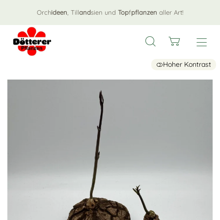
Orch
ideen
, Till
and
sien und
Top
f
pflanzen
aller Art!
Hoher Kontrast