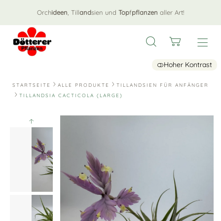
Orch
ideen
, Till
and
sien und
Top
f
pflanzen
aller Art!
Hoher Kontrast
STARTSEITE
ALLE PRODUKTE
TILLANDSIEN FÜR ANFÄNGER
TILLANDSIA CACTICOLA (LARGE)