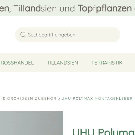
en
, Till
and
sien und
Top
f
pflanzen
GROSSHANDEL
TILLANDSIEN
TERRARISTIK
N & ORCHIDEEN ZUBEHÖR
UHU POLYMAX MONTAGEKLEBER
UHU Polyma