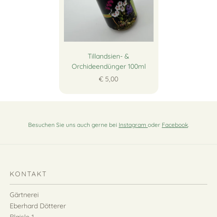
Tillandsien- &
Orchideendünger 100ml
€ 5,00
Besuchen Sie uns auch gerne bei
Instagram
oder
Facebook
.
KONTAKT
Gärtnerei
Eberhard Dötterer
Blaisle 1