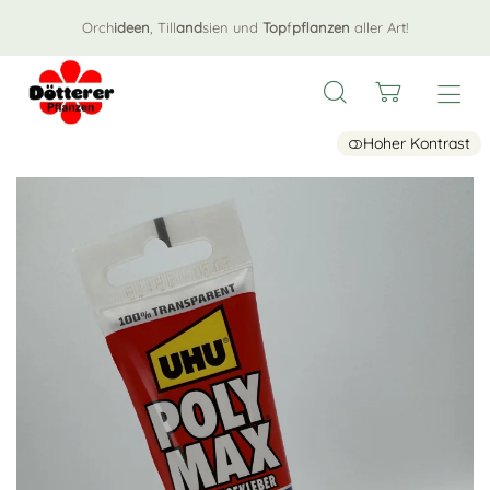
Orch
ideen
, Till
and
sien und
Top
f
pflanzen
aller Art!
Hoher Kontrast