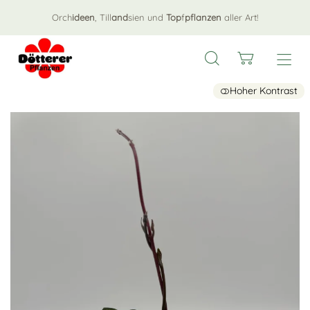
Orch
ideen
, Till
and
sien und
Top
f
pflanzen
aller Art!
Hoher Kontrast