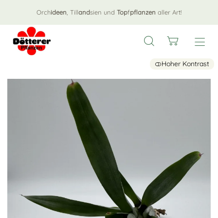
Orch
ideen
, Till
and
sien und
Top
f
pflanzen
aller Art!
Hoher Kontrast