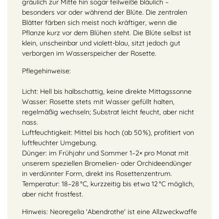
gräulich zur Mitte hin sogar teilweiße bläulich –
besonders vor oder während der Blüte. Die zentralen
Blätter färben sich meist noch kräftiger, wenn die
Pflanze kurz vor dem Blühen steht. Die Blüte selbst ist
klein, unscheinbar und violett-blau, sitzt jedoch gut
verborgen im Wasserspeicher der Rosette.
Pflegehinweise:
Licht: Hell bis halbschattig, keine direkte Mittagssonne
Wasser: Rosette stets mit Wasser gefüllt halten,
regelmäßig wechseln; Substrat leicht feucht, aber nicht
nass.
Luftfeuchtigkeit: Mittel bis hoch (ab 50 %), profitiert von
luftfeuchter Umgebung.
Dünger: im Frühjahr und Sommer 1–2× pro Monat mit
unserem speziellen Bromelien- oder Orchideendünger
in verdünnter Form, direkt ins Rosettenzentrum.
Temperatur: 18–28 °C, kurzzeitig bis etwa 12 °C möglich,
aber nicht frostfest.
Hinweis: Neoregelia 'Abendrothe' ist eine Allzweckwaffe