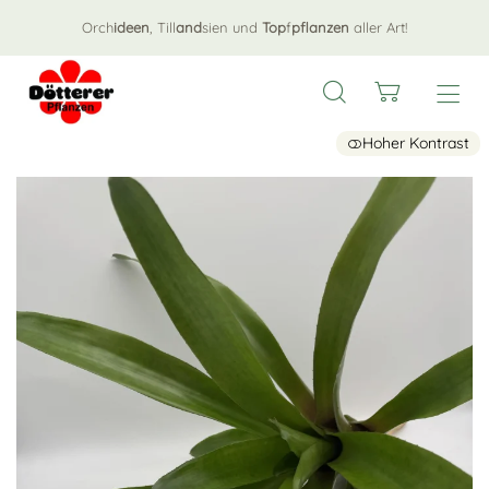
Orch
ideen
, Till
and
sien und
Top
f
pflanzen
aller Art!
Hoher Kontrast