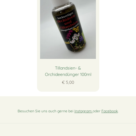
Tillandsien- &
Orchideendünger 100ml
€ 5,00
Besuchen Sie uns auch gerne bei
Instagram
oder
Facebook
.