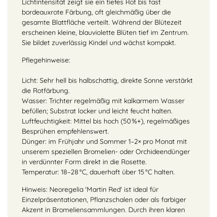
Lichtintensität zeigt sie ein tiefes Rot bis fast
bordeauxrote Färbung, oft gleichmäßig über die
gesamte Blattfläche verteilt. Während der Blütezeit
erscheinen kleine, blauviolette Blüten tief im Zentrum.
Sie bildet zuverlässig Kindel und wächst kompakt.
Pflegehinweise:
Licht: Sehr hell bis halbschattig, direkte Sonne verstärkt
die Rotfärbung.
Wasser: Trichter regelmäßig mit kalkarmem Wasser
befüllen; Substrat locker und leicht feucht halten.
Luftfeuchtigkeit: Mittel bis hoch (50 %+), regelmäßiges
Besprühen empfehlenswert.
Dünger: im Frühjahr und Sommer 1–2× pro Monat mit
unserem speziellen Bromelien- oder Orchideendünger
in verdünnter Form direkt in die Rosette.
Temperatur: 18–28 °C, dauerhaft über 15 °C halten.
Hinweis: Neoregelia 'Martin Red' ist ideal für
Einzelpräsentationen, Pflanzschalen oder als farbiger
Akzent in Bromeliensammlungen. Durch ihren klaren