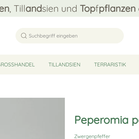
en
, Till
and
sien und
Top
f
pflanzen
GROSSHANDEL
TILLANDSIEN
TERRARISTIK
Peperomia per
Zwergenpfeffer