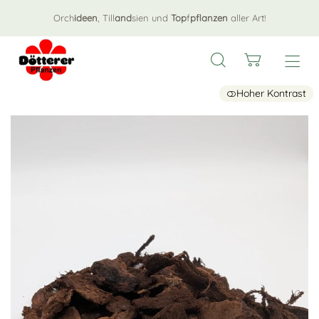
Orch
ideen
, Till
and
sien und
Top
f
pflanzen
aller Art!
Hoher Kontrast