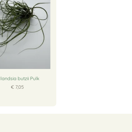
llandsia butzii Pulk
€ 7,05