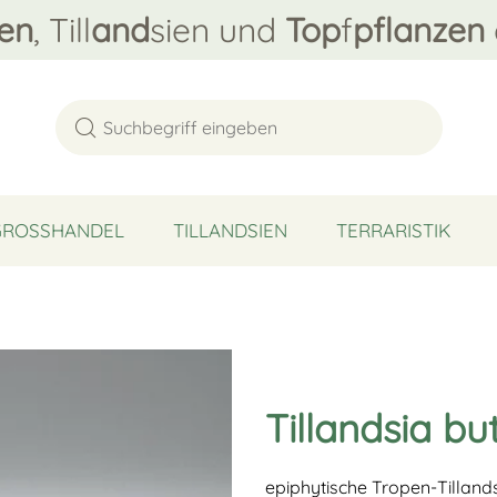
en
, Till
and
sien und
Top
f
pflanzen
GROSSHANDEL
TILLANDSIEN
TERRARISTIK
Tillandsia bu
epiphytische Tropen-Tillands