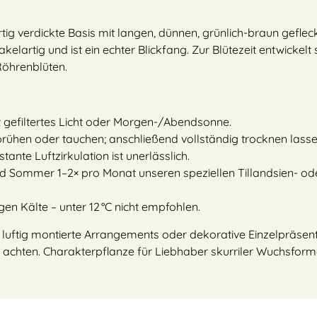
artig verdickte Basis mit langen, dünnen, grünlich-braun gefleck
akelartig und ist ein echter Blickfang. Zur Blütezeit entwickelt 
Röhrenblüten.
gt gefiltertes Licht oder Morgen-/Abendsonne.
rühen oder tauchen; anschließend vollständig trocknen lasse
tante Luftzirkulation ist unerlässlich.
nd Sommer 1–2× pro Monat unseren speziellen Tillandsien- od
en Kälte – unter 12 °C nicht empfohlen.
en, luftig montierte Arrangements oder dekorative Einzelpräse
achten. Charakterpflanze für Liebhaber skurriler Wuchsform