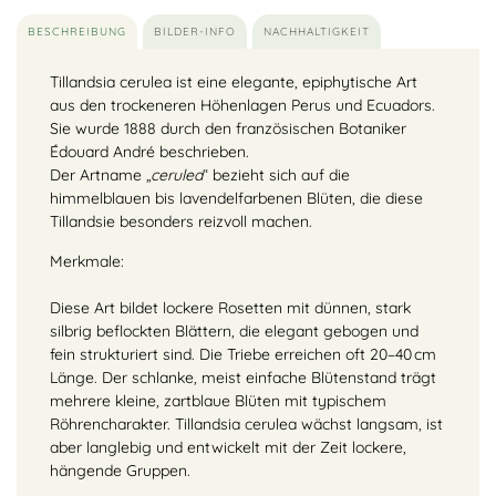
BESCHREIBUNG
BILDER-INFO
NACHHALTIGKEIT
Tillandsia cerulea ist eine elegante, epiphytische Art
aus den trockeneren Höhenlagen Perus und Ecuadors.
Sie wurde 1888 durch den französischen Botaniker
Édouard André beschrieben.
Der Artname „
cerulea
“ bezieht sich auf die
himmelblauen bis lavendelfarbenen Blüten, die diese
Tillandsie besonders reizvoll machen.
Merkmale:
Diese Art bildet lockere Rosetten mit dünnen, stark
silbrig beflockten Blättern, die elegant gebogen und
fein strukturiert sind. Die Triebe erreichen oft 20–40 cm
Länge. Der schlanke, meist einfache Blütenstand trägt
mehrere kleine, zartblaue Blüten mit typischem
Röhrencharakter. Tillandsia cerulea wächst langsam, ist
aber langlebig und entwickelt mit der Zeit lockere,
hängende Gruppen.