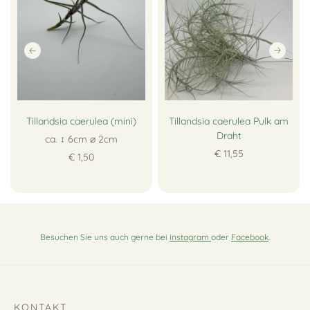
Tillandsia caerulea (mini)
Tillandsia caerulea Pulk am
Draht
ca. ↕ 6cm ∅ 2cm
€ 11,55
€ 1,50
Besuchen Sie uns auch gerne bei
Instagram
oder
Facebook
.
KONTAKT