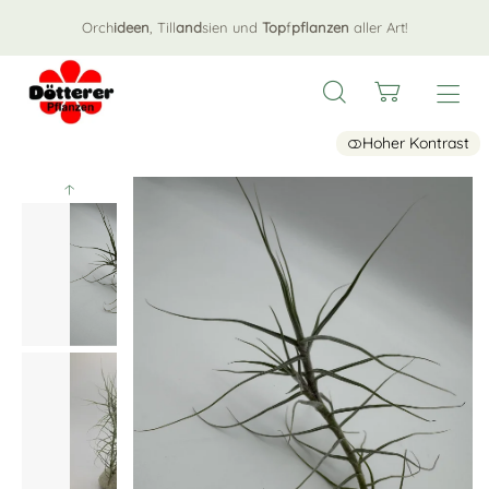
Orch
ideen
, Till
and
sien und
Top
f
pflanzen
aller Art!
Hoher Kontrast