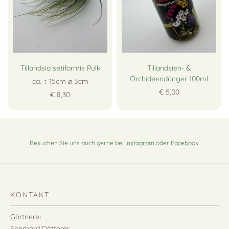
Tillandsia setiformis Pulk
Tillandsien- &
Orchideendünger 100ml
ca. ↕ 15cm ∅ 5cm
€ 5,00
€ 8,30
Besuchen Sie uns auch gerne bei
Instagram
oder
Facebook
.
KONTAKT
Gärtnerei
Eberhard Dötterer