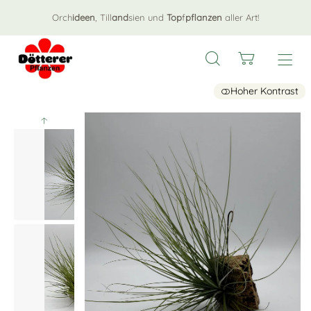
Orch
ideen
, Till
and
sien und
Top
f
pflanzen
aller Art!
Hoher Kontrast