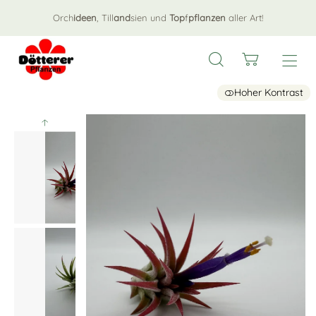
Orch
ideen
, Till
and
sien und
Top
f
pflanzen
aller Art!
Hoher Kontrast