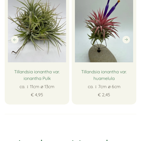
Tillandsia ionantha var.
Tillandsia ionantha var.
ionantha Pulk
huamelula
ca. ↕ 11cm ∅ 13cm
ca. ↕ 7cm ∅ 6cm
€ 4,95
€ 2,45