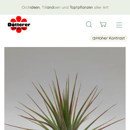
Orch
ideen
, Till
and
sien und
Top
f
pflanzen
aller Art!
Hoher Kontrast