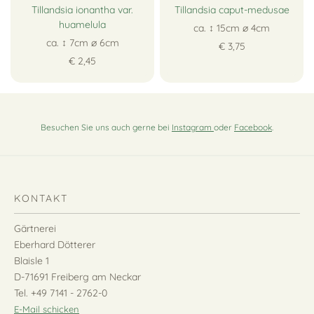
Tillandsia ionantha var.
Tillandsia caput-medusae
huamelula
ca. ↕ 15cm ∅ 4cm
ca. ↕ 7cm ∅ 6cm
€ 3,75
€ 2,45
Besuchen Sie uns auch gerne bei
Instagram
oder
Facebook
.
KONTAKT
Gärtnerei
Eberhard Dötterer
Blaisle 1
D-71691 Freiberg am Neckar
Tel. +49 7141 - 2762-0
E-Mail schicken