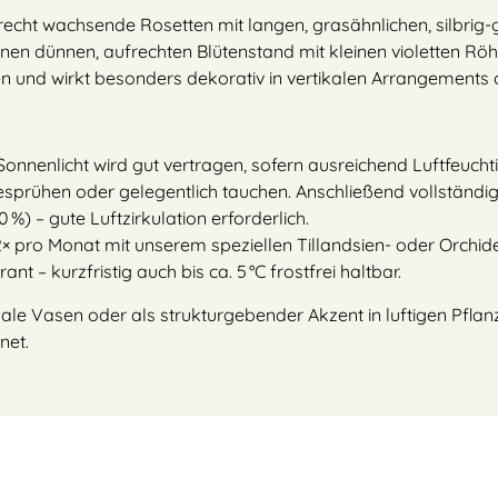
recht wachsende Rosetten mit langen, grasähnlichen, silbrig-g
inen dünnen, aufrechten Blütenstand mit kleinen violetten Röh
en und wirkt besonders dekorativ in vertikalen Arrangements
 Sonnenlicht wird gut vertragen, sofern ausreichend Luftfeucht
sprühen oder gelegentlich tauchen. Anschließend vollständig
0 %) – gute Luftzirkulation erforderlich.
 pro Monat mit unserem speziellen Tillandsien- oder Orchid
t – kurzfristig auch bis ca. 5 °C frostfrei haltbar.
ale Vasen oder als strukturgebender Akzent in luftigen Pflanz
net.