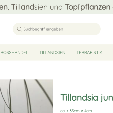
en
, Till
and
sien und
Top
f
pflanzen
GROSSHANDEL
TILLANDSIEN
TERRARISTIK
Tillandsia ju
ca. ↕ 35cm ∅ 4cm