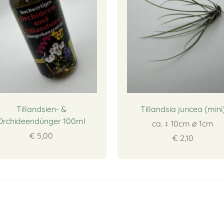
Tillandsien- &
Tillandsia juncea (mini
Orchideendünger 100ml
ca. ↕ 10cm ∅ 1cm
€ 5,00
€ 2,10