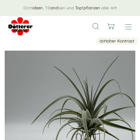
Orch
ideen
, Till
and
sien und
Top
f
pflanzen
aller Art!
Hoher Kontrast