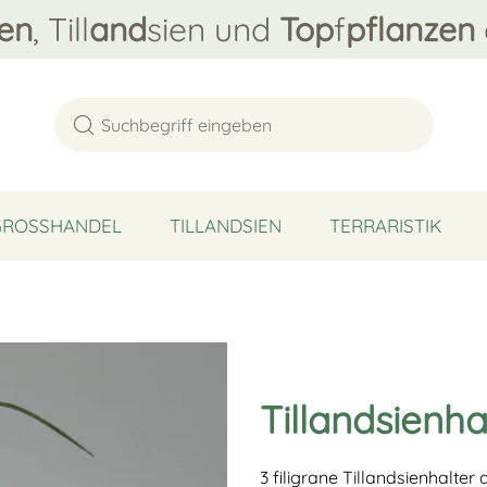
en
, Till
and
sien und
Top
f
pflanzen
GROSSHANDEL
TILLANDSIEN
TERRARISTIK
Tillandsienh
3 filigrane Tillandsienhalte