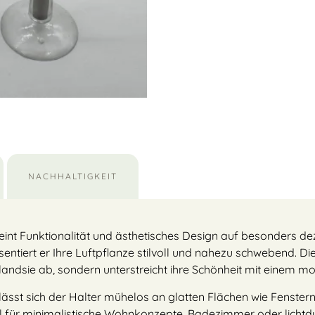
NACHHALTIGKEIT
reint Funktionalität und ästhetisches Design auf besonders de
tiert er Ihre Luftpflanze stilvoll und nahezu schwebend. Die 
landsie ab, sondern unterstreicht ihre Schönheit mit einem 
st sich der Halter mühelos an glatten Flächen wie Fenstern,
 für minimalistische Wohnkonzepte, Badezimmer oder lichtdu